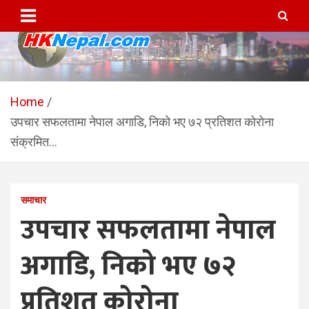
Skip
to
content
HKNepal.com – हङकङबाट
hknepal, hknepal.com, hk nepal, hk nepal com
सञ्चालित पहिलो नेपाली अनलाईन
Home
उपचार सफलतामा नेपाल अगाडि, निको भए ७२ प्रतिशत कोरोना
पत्रिका
संक्रमित…
समाचार
उपचार सफलतामा नेपाल
अगाडि, निको भए ७२
प्रतिशत कोरोना