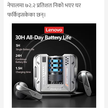
नेपालमा ७२.२ प्रतिशत निको भएर घर
फर्किइसकेका छन्।