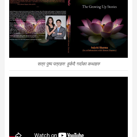
सत्र पुष्प पत्रहरु: हुर्कदै गर्दाका कथाहरु