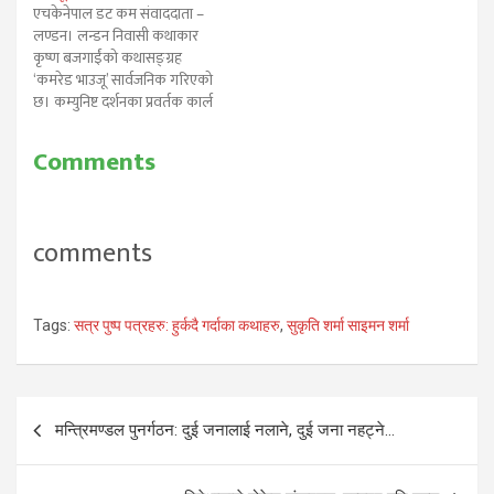
एचकेनेपाल डट कम संवाददाता –
लण्डन। लन्डन निवासी कथाकार
कृष्ण बजगाईंको कथासङ्ग्रह
‘कमरेड भाउजू’ सार्वजनिक गरिएको
छ। कम्युनिष्ट दर्शनका प्रवर्तक कार्ल
मार्क्सको लन्डनमा अवस्थित
समाधिस्थलबाट कथाकारले उक्त
Comments
पुस्तक सार्वजानिक गरेका हुन्।
सङ्ग्रहका कथाहरु विदेशी भूमिमा
रहेका नेपालीहरुको वरिपरि घुमेका
छन्। माओवादी जनयुद्धका क्रममा
comments
विस्थापित भएका, विदेश पलायन
नेता तथा कार्यकर्ताहरुका…
Tags:
सत्र पुष्प पत्रहरु: हुर्कदै गर्दाका कथाहरु
,
सुकृति शर्मा साइमन शर्मा
Post
मन्त्रिमण्डल पुनर्गठन: दुई जनालाई नलाने, दुई जना नहट्ने…
navigation