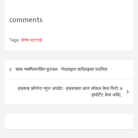
comments
Tags:
योगेश भट्टराई
Post
साफ च्याम्पियनसिप फुटबल : नेपालद्वारा श्रीलङ्का पराजित
navigation
हङकङ कोरोना न्युज अपडेट- हङकङमा आज लोकल केस जिरो, ७
इम्पोर्टेट केस थपिए..