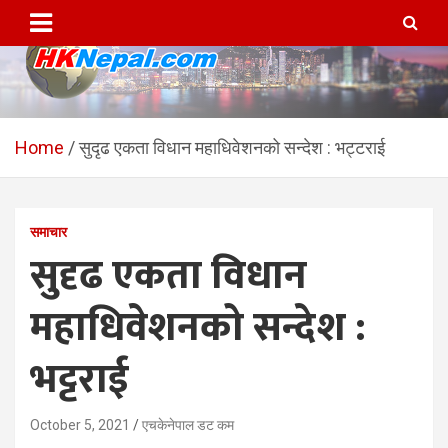
Skip
to
content
HKNepal.com – हङकङबाट
hknepal, hknepal.com, hk nepal, hk nepal com
सञ्चालित पहिलो नेपाली अनलाईन
Home
सुदृढ एकता विधान महाधिवेशनको सन्देश : भट्टराई
पत्रिका
समाचार
सुदृढ एकता विधान
महाधिवेशनको सन्देश :
भट्टराई
October 5, 2021
एचकेनेपाल डट कम