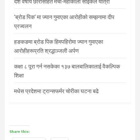
दश वर्षीय छोरासहित मेची-महाकाली साइकल यात्रा
‘ब्रोड पिक’ मा ज्यान गुमाएका आरोहीको सम्झनामा दीप
प्रज्वलन
हङकङमा ब्रोड पिक हिमपहिरोमा ज्यान गुमाएका
आरोहीहरूप्रति श्रद्धाञ्जली अर्पण
कक्षा ८ पूरा गर्न नसकेका १३७ बालबालिकालाई वैकल्पिक
शिक्षा
मधेस प्रदेशमा ट्रान्सफर्मर चोरीका घटना बढे
Share this: