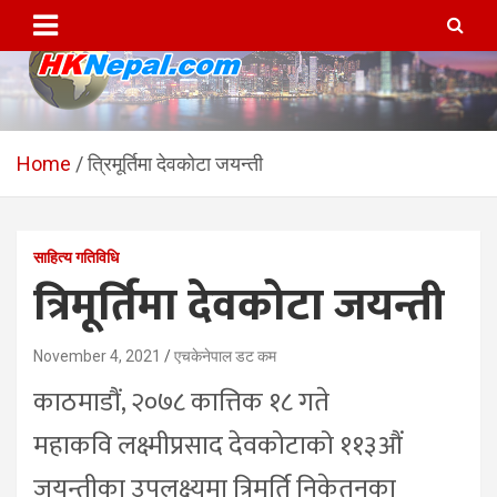
Skip
to
content
HKNepal.com – हङकङबाट
hknepal, hknepal.com, hk nepal, hk nepal com
सञ्चालित पहिलो नेपाली अनलाईन
Home
त्रिमूर्तिमा देवकोटा जयन्ती
पत्रिका
साहित्य गतिविधि
त्रिमूर्तिमा देवकोटा जयन्ती
November 4, 2021
एचकेनेपाल डट कम
काठमाडौं, २०७८ कात्तिक १८ गते
महाकवि लक्ष्मीप्रसाद देवकोटाको ११३औं
जयन्तीका उपलक्ष्यमा त्रिमूर्ति निकेतनका