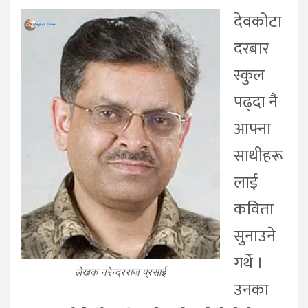
देवकोटा
दरबार
स्कुल
पढ्दा नै
आफ्ना
साथीहरू
लाई
कविता
सुनाउने
गर्थे ।
लेखक नरेन्द्रराज प्रसाई
उनका