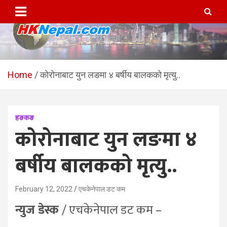
Skip
to
content
HKNepal.com – हङकङबाट
hknepal, hknepal.com, hk nepal, hk nepal com
सञ्चालित पहिलो नेपाली अनलाईन
Home
कोरोनाबाट युन लङमा ४ बर्षीय बालकको मृत्यु..
पत्रिका
हङकङ
कोरोनाबाट युन लङमा ४
बर्षीय बालकको मृत्यु..
February 12, 2022
एचकेनेपाल डट कम
न्युज डेस्क
/ एचकेनेपाल डट कम –