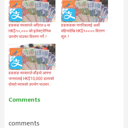
हङकङ सरकारले अप्रिल ७ मा
हङकङका नागरिकलाई अर्को
HK$१०,००० को इलेक्ट्रोनिक
महिनादेखि HK$१०००० वितरण
उपभोग भाउचर वितरण गर्ने..!
शुरु..!
हङकङ सरकारले बाँड्यो आफ्ना
जनतालाई HK$10,000 डलरको
दोस्रो ब्याचको उपभोग भाउचर..
Comments
comments