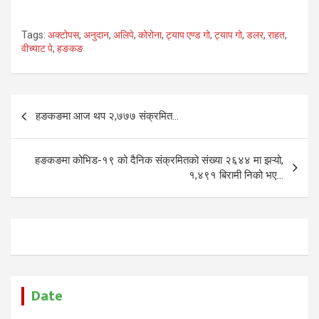
Tags:
अक्टोपस
,
अनुदान
,
अलिपे
,
कोरोना
,
ट्याप एण्ड गो
,
ट्याप गो
,
डलर
,
राहत
,
वीच्याट पे
,
हङकङ
Post
हङकङमा आज थप २,७७७ संक्रमित…
navigation
हङकङमा कोभिड-१९ को दैनिक संक्रमितको संख्या २६४४ मा झऱ्यो,
१,४९१ बिरामी निको भए…
Date