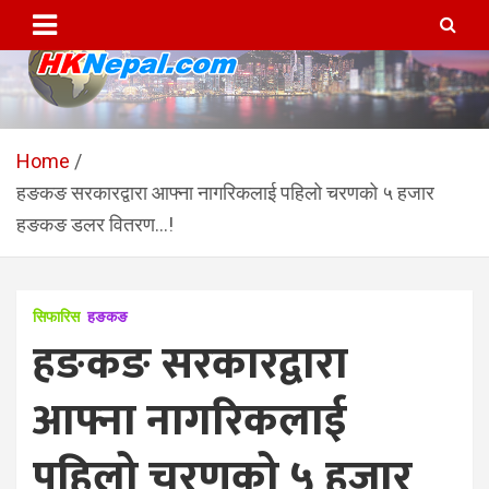
Skip
to
content
HKNepal.com – हङकङबाट
hknepal, hknepal.com, hk nepal, hk nepal com
सञ्चालित पहिलो नेपाली अनलाईन
Home
हङकङ सरकारद्वारा आफ्ना नागरिकलाई पहिलो चरणको ५ हजार
पत्रिका
हङकङ डलर वितरण…!
सिफारिस
हङकङ
हङकङ सरकारद्वारा
आफ्ना नागरिकलाई
पहिलो चरणको ५ हजार