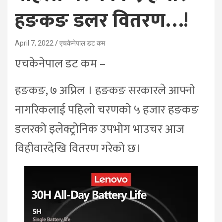
हङकङ डलर वितरण…!
April 7, 2022
एचकेनेपाल डट कम
एचकेनेपाल डट कम –
हङकङ, ७ अप्रिल । हङकङ सरकारले आफ्नो
नागरिकलाई पहिलो चरणको ५ हजार हङकङ
डलरको इलेक्ट्रोनिक उपभोग भाउचर आज
विहीवारदेखि वितरण गरेको छ।