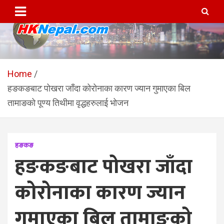
Skip
to
content
HKNepal.com – हङकङबाट
hknepal, hknepal.com, hk nepal, hk nepal com
सञ्चालित पहिलो नेपाली अनलाईन
Home
हङकङबाट पोखरा जाँदा कोरोनाका कारण ज्यान गुमाएका बिल
पत्रिका
तामाङको पूण्य तिथीमा वृद्धहरुलाई भोजन
हङकङ
हङकङबाट पोखरा जाँदा
कोरोनाका कारण ज्यान
गुमाएका बिल तामाङको