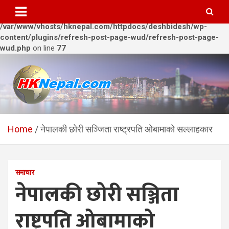
Warning
: Trying to access array offset on value of type bool in
/var/www/vhosts/hknepal.com/httpdocs/deshbidesh/wp-
content/plugins/refresh-post-page-wud/refresh-post-page-
wud.php
on line
77
Skip
to
content
HKNepal.com – हङकङबाट
hknepal, hknepal.com, hk nepal, hk nepal com
सञ्चालित पहिलो नेपाली अनलाईन
Home
नेपालकी छोरी सञ्जिता राष्ट्रपति ओबामाको सल्लाहकार
पत्रिका
समाचार
नेपालकी छोरी सञ्जिता
राष्ट्रपति ओबामाको