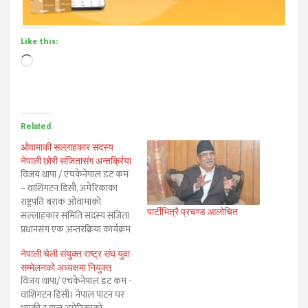
Like this:
Loading…
Related
ओवामाकी सल्लाहकार सदस्य
नेपाली छोरी संजितासंग अन्तर्क्रिया
विजय थापा / एचकेनेपाल डट कम
– वाशिंगटन डिसी, अमेरिकाका
राष्ट्रपति बराक ओवामाको
पार्टीभित्रै प्रचण्ड आलोचित
सल्लाहकार समिति सदस्य संजिता
प्रधानसंग एक अन्तरक्रिया कार्यक्रम
भव्यताका साथ सम्पन्न भएको छ।
नेपाली चेली संयुक्त राष्ट्र संघ युवा
अमेरिकाको जर्जियाको
सम्मेलनको अध्यक्षमा नियुक्त
एटलाण्टास्थित नासिया (नेपालीज
विजय थापा/ एचकेनेपाल डट कम -
एसोसिएसन इन साउथ इस्ट
वाशिंगटन डिसी। नेपाल पाटन घर
अमेरिका) गरेको अन्तरक्रिया