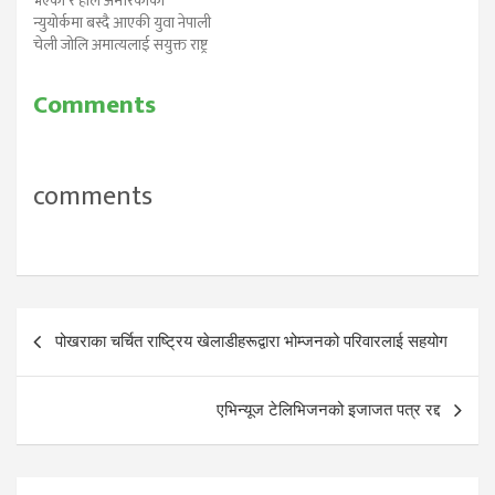
भएकी र हाल अमेरिकाको
कार्यक्रममा प्रधानलाई
न्युयोर्कमा बस्दै आएकी युवा नेपाली
सहभागीहरुले बधाई दिनुको साथै
चेली जोलि अमात्यलाई सयुक्त राष्ट्र
भब्य स्वागत गरेका थिए। दूरसंबाद
संघको यूवा सम्मेलनको लागि युवा
माध्यमबाट…
अध्यक्ष पदमा नियुक्त गरिएको छ।
Comments
सयुक्त राष्ट्र संघको इतिहासमै
नेपालकी छोरी जोली अमात्य उक्त
पदमा नियुक्त हुने सबभन्दा कनिष्ठ
तथा…
comments
Post
पोखराका चर्चित राष्ट्रिय खेलाडीहरूद्वारा भोम्जनको परिवारलाई सहयोग
navigation
एभिन्यूज टेलिभिजनको इजाजत पत्र रद्द