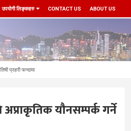
उपयोगी लिङ्कहरु
CONTACT US
ABOUT US
r/www/vhosts/hknepal.com/httpdocs/deshbidesh/wp-content/p
तिषी प्रहरी फन्दामा
प्राकृतिक यौनसम्पर्क गर्ने