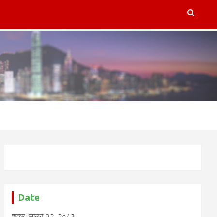
lugins/refresh-post-page-wud/refresh-post-page-wud.php
on
Date
शुक्र, साउन २२, २०८३