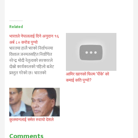
Related
भारतले नेपाललाई दिने अनुदान १६
अर्ब ८० करोड पुग्यो
भारतमा हालै भएको निर्वाचनमा
विशाल जनमतसहित निर्वाचित
नरेन्द्र मोदी नेतृत्वको सरकारले
दोस्रो कार्यकालको पहिलो बजेट
प्रस्तुत गरेको छ। भारतको
आमिर खानको फिल्म ‘पीके’ को
इतिहासकै पहिलो पूर्ण महिला
कमाई कति पुग्यो?
अर्थमन्त्री निर्मला सिथारमणले
शुक्रवार सदनमा आर्थिक वर्ष
२०१९–२० को बजेट प्रस्तुत गरेकी
हुन्। चुनावअघि ल्याइएको बजेटमा
नेपाललाई ७ अर्ब भारतीय रूपैयाँ
अनुदान दिने प्रस्ताव गरिएकोमा
कुलमानलाई समेत रुवायो देशले
निर्वाचनपछिको सरकारले…
Comments