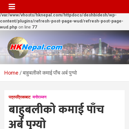
Warning
: Trying to access array offset on value of type bool in
/var/www/vhosts/hknepal.com/httpdocs/deshbidesh/wp-
content/plugins/refresh-post-page-wud/refresh-post-page-
wud.php
on line
77
Skip
to
content
HKNepal.com – हङकङबाट
hknepal, hknepal.com, hk nepal, hk nepal com
सञ्चालित पहिलो नेपाली अनलाईन
Home
बाहुबलीको कमाई पाँच अर्ब पुग्यो
पत्रिका
पत्रपत्रिकाबाट
मनोरञ्जन
बाहुबलीको कमाई पाँच
अर्ब पुग्यो