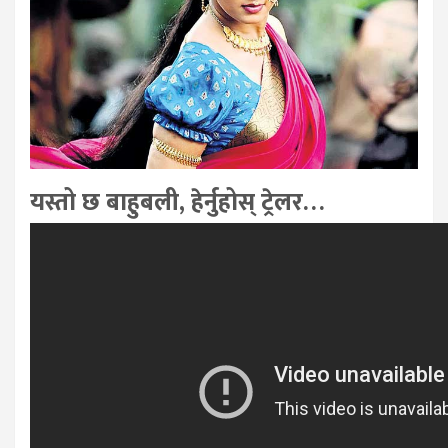
यस्तो छ बाहुबली, हेर्नुहोस् ट्रेलर…