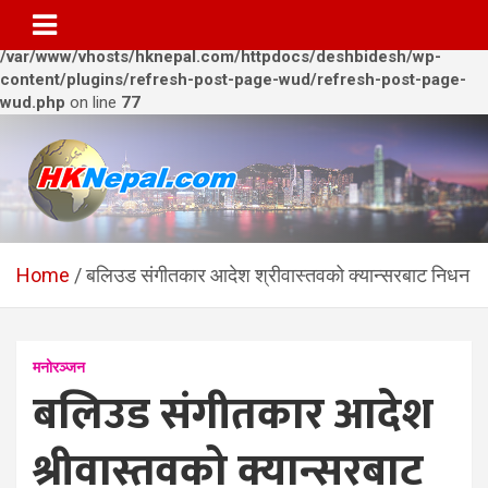
Warning
: Trying to access array offset on value of type bool in
/var/www/vhosts/hknepal.com/httpdocs/deshbidesh/wp-
content/plugins/refresh-post-page-wud/refresh-post-page-
wud.php
on line
77
Skip
to
content
HKNepal.com – हङकङबाट
hknepal, hknepal.com, hk nepal, hk nepal com
सञ्चालित पहिलो नेपाली अनलाईन
Home
बलिउड संगीतकार आदेश श्रीवास्तवको क्यान्सरबाट निधन
पत्रिका
मनोरञ्जन
बलिउड संगीतकार आदेश
श्रीवास्तवको क्यान्सरबाट