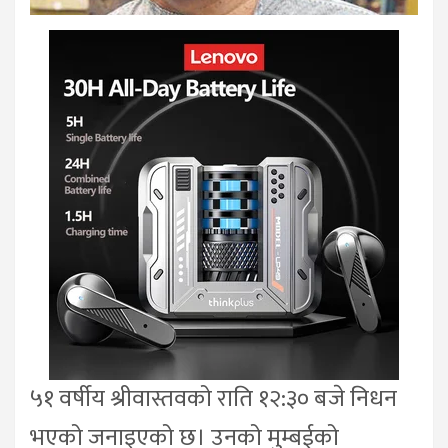
५१ वर्षीय श्रीवास्तवको राति १२:३० बजे निधन
भएको जनाइएको छ। उनको मुम्बईको