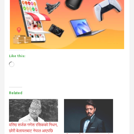
Like this:
Loading…
Related
वरिष्ठ सर्जक गणेश रसिकको निधन,
छोरी बेलायतबाट नेपाल आएपछि