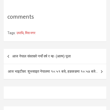
छनोट चरणमा परेका १७
प्रतियोगीलाई पछि पार्दै उपाधि
जितेकी सन्ध्याले उपाधिसहित…
comments
Tags:
उपाधि
,
मिस मगर
Post
आज नेपाल संवतको नयाँ वर्ष र म्हः (आत्म) पूजा
navigation
आज भाइटीका: शुभसाइत नेपालमा १०:५१ बजे, हङकङमा १०:५७ बजे…