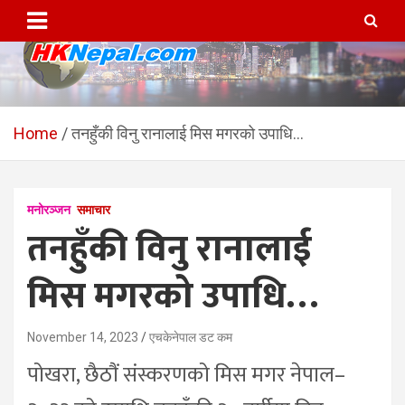
Skip
to
content
HKNepal.com – हङकङबाट
hknepal, hknepal.com, hk nepal, hk nepal com
सञ्चालित पहिलो नेपाली अनलाईन
Home
तनहुँकी विनु रानालाई मिस मगरको उपाधि…
पत्रिका
मनोरञ्जन
समाचार
तनहुँकी विनु रानालाई
मिस मगरको उपाधि…
November 14, 2023
एचकेनेपाल डट कम
पोखरा, छैठौं संस्करणको मिस मगर नेपाल–