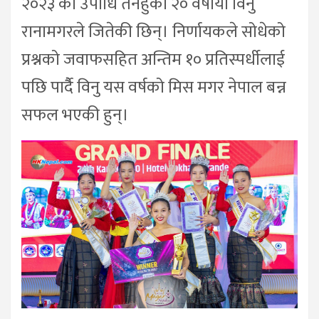
२०२३ को उपाधि तनहुँकी २० वर्षीया विनु
रानामगरले जितेकी छिन्। निर्णायकले सोधेको
प्रश्नको जवाफसहित अन्तिम १० प्रतिस्पर्धीलाई
पछि पार्दैै विनु यस वर्षको मिस मगर नेपाल बन्न
सफल भएकी हुन्।