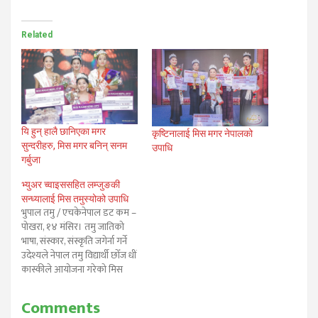
Related
यि हुन् हालै छानिएका मगर
कृष्टिनालाई मिस मगर नेपालको
सुन्दरीहरु, मिस मगर बनिन् सनम
उपाधि
गर्बुजा
भ्युअर च्वाइससहित लम्जुङकी
सन्ध्यालाई मिस तमुस्योको उपाधि
भुपाल तमु / एचकेनेपाल डट कम –
पोखरा, १४ मंसिर। तमु जातिको
भाषा, संस्कार, संस्कृति जगेर्ना गर्ने
उदेश्यले नेपाल तमु विद्यार्थी छोँज धीं
कास्कीले आयोजना गरेको मिस
तमुस्यो नेपाल २०१४ को उपाधि
लम्जुङ्ग पासगाँऊकी सन्ध्या
Comments
तमुस्योले जितेकी छिन्। देशभरबाट