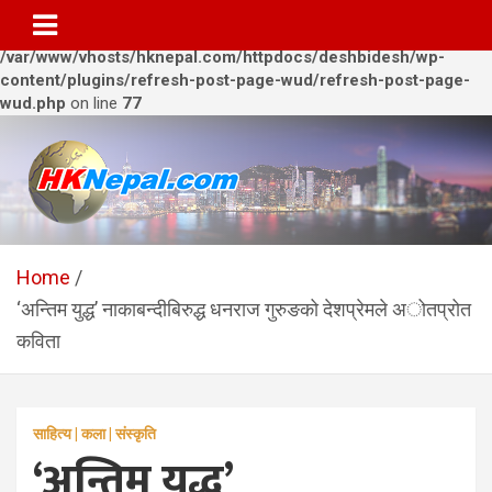
Warning
: Trying to access array offset on value of type bool in
/var/www/vhosts/hknepal.com/httpdocs/deshbidesh/wp-
content/plugins/refresh-post-page-wud/refresh-post-page-
wud.php
on line
77
Skip
to
content
HKNepal.com – हङकङबाट
hknepal, hknepal.com, hk nepal, hk nepal com
सञ्चालित पहिलो नेपाली अनलाईन
Home
‘अन्तिम युद्ध’ नाकाबन्दीबिरुद्ध धनराज गुरुङको देशप्रेमले अोतप्रोत
पत्रिका
कविता
साहित्य | कला | संस्कृति
‘अन्तिम युद्ध’