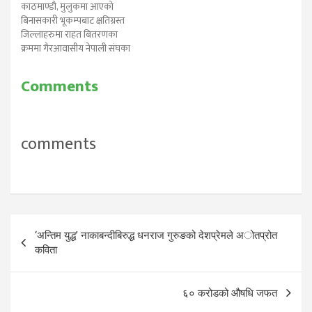
काठमाण्डौ, मुलुकमा आएको
आग्रह गरेका छन्। भूकम्पपछि
भएको भेटमा उहाँले गैरआवासीय
बिनासकारी भूकम्पबाट क्षतिग्रस्त
गैरआवासीय नेपालीहरुले…
नेपाली संघले तीन हप्ताको अवधिमा
जिल्लाहरुमा राहत बितरणका
गाउँगाउँ पुगेर करिव १४ हजार…
क्रममा गैरआवासीय नेपाली संघका
अध्यक्ष शेष घलेले दुई दिनमा तीन
जिल्लाको भ्रमण गरी भूकम्प
Comments
पिडीतलाई आपतकालिन राहत
बितरण गर्नुभएको छ।
दोस्रोपटकको भूकम्पले क्षति
पुर्‍याएको सोलुखुम्बु र दोलखाका
comments
बिभिन्न गाउँमा पुगेर अध्यक्ष घलेले
राहत वितरण गर्नुभएको छ।…
Post
‘अन्तिम युद्ध’ नाकाबन्दीबिरुद्ध धनराज गुरुङको देशप्रेमले अोतप्रोत
navigation
कविता
६० करोडको औषधि जफत