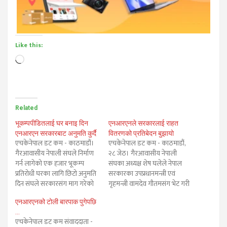
Like this:
Loading…
Related
भूकम्पपीडितलाई घर बनाइ दिन
एनआरएनले सरकारलाई राहत
एनआरएन सरकारबाट अनुमति कुर्दै
वितरणको प्रतिबेदन बुझायो
एचकेनेपाल डट कम - काठमाडौं।
एचकेनेपाल डट कम - काठमाडौं,
गैरआवासीय नेपाली संघले निर्माण
२८ जेठ। गैरआवासीय नेपाली
गर्न लागेको एक हजार भूकम्प
संघका अध्यक्ष शेष घलेले नेपाल
प्रतिरोधी घरका लागि छिटो अनुमति
सरकारका उपप्रधानमन्त्री एवं
दिन संघले सरकारसंग माग गरेको
गृहमन्त्री वामदेव गौतमसंग भेट गरी
छ। गैरआवासीय नेपाली संघका
गैरआवासीय नेपाली संघले
एनआरएनको टोली बारपाक पुगेपछि
अध्यक्ष शेष घलेले शहरी विकास
भूकम्पपिडीतका लागि गरेको
…
मन्त्री नारायण खड्कासंग भेट गरी
पहिलो चरणको राहतबारे जानकारी
एचकेनेपाल डट कम संवाददाता -
घर निर्माण गर्ने स्थान तोकी दिन
गराउनुभएको छ। गृह मन्त्रालयमा