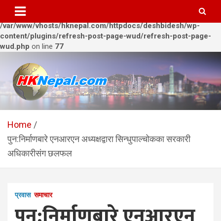
Warning
: Trying to access array offset on value of type bool in
/var/www/vhosts/hknepal.com/httpdocs/deshbidesh/wp-
content/plugins/refresh-post-page-wud/refresh-post-page-
wud.php
on line
77
Skip
to
content
HKNepal.com – हङकङबाट
hknepal, hknepal.com, hk nepal, hk nepal com
सञ्चालित पहिलो नेपाली अनलाईन
Home
पुन:निर्माणबारे एनआरएन अध्यक्षद्वारा सिन्धुपाल्चोकका सरकारी
पत्रिका
अधिकारीसंग छलफल
प्रवास
समाचार
पुन:निर्माणबारे एनआरएन