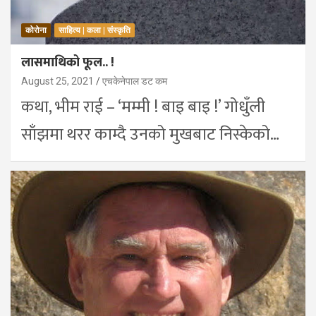
कोरोना
साहित्य | कला | संस्कृति
लासमाथिको फूल.. !
August 25, 2021
एचकेनेपाल डट कम
कथा, भीम राई – ‘मम्मी ! बाइ बाइ !’ गोधुँली
साँझमा थरर काम्दै उनको मुखबाट निस्केको…