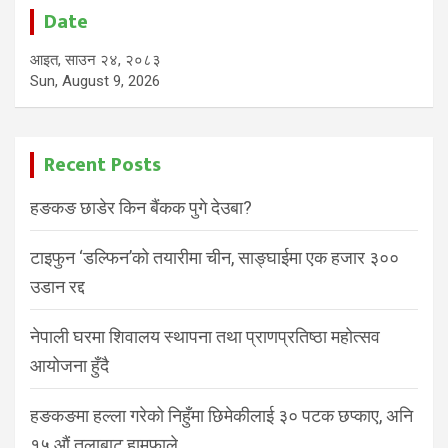
Date
आइत, साउन २४, २०८३
Sun, August 9, 2026
Recent Posts
हङकङ छाडेर किन बैंकक पुगे देउबा?
टाइफुन ‘डल्फिन’को तयारीमा चीन, साङ्घाईमा एक हजार ३००
उडान रद्द
नेपाली घरमा शिवालय स्थापना तथा प्राणप्रतिष्ठा महोत्सव
आयोजना हुँदै
हङकङमा हल्ला गरेको निहुँमा छिमेकीलाई ३० पटक छप्काए, अनि
१५ औं तलाबाट हामफाले