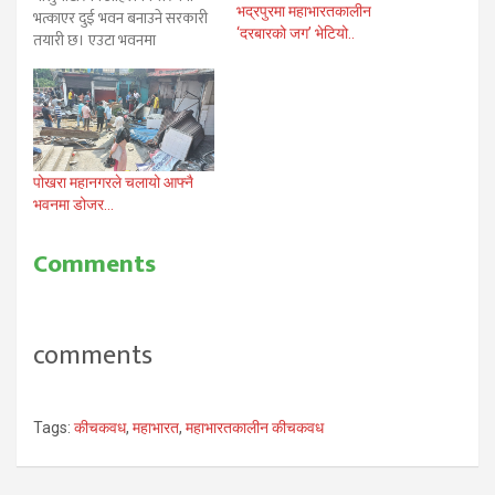
भद्रपुरमा महाभारतकालीन
भत्काएर दुई भवन बनाउने सरकारी
‘दरबारको जग’ भेटियो..
तयारी छ। एउटा भवनमा
प्रधानमन्त्रीको निजी निवास हुनेछ
भने अर्को भवनमा भेटघाट र बैठक
कक्ष हुनेछन् । नयाँ संरचना बनाउन
४० करोड लगानी हुनेछ । सहरी
विकास तथा भवन निर्माण विभागले
भवन निर्माणका लागि बुधबार…
पोखरा महानगरले चलायो आफ्नै
भवनमा डोजर…
Comments
comments
Tags:
कीचकवध
,
महाभारत
,
महाभारतकालीन कीचकवध