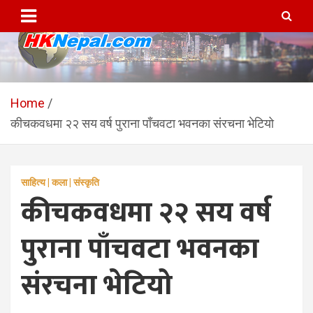
Skip
to
content
HKNepal.com – हङकङबाट
hknepal, hknepal.com, hk nepal, hk nepal com
सञ्चालित पहिलो नेपाली अनलाईन
Home
कीचकवधमा २२ सय वर्ष पुराना पाँचवटा भवनका संरचना भेटियो
पत्रिका
साहित्य | कला | संस्कृति
कीचकवधमा २२ सय वर्ष
पुराना पाँचवटा भवनका
संरचना भेटियो