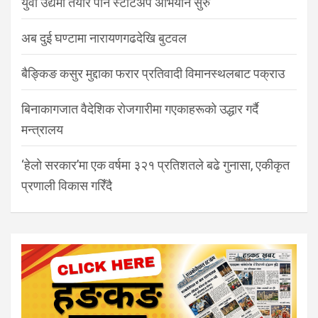
युवा उद्यमी तयार पार्न स्टार्टअप अभियान सुरु
अब दुई घण्टामा नारायणगढदेखि बुटवल
बैङ्किङ कसुर मुद्दाका फरार प्रतिवादी विमानस्थलबाट पक्राउ
बिनाकागजात वैदेशिक रोजगारीमा गएकाहरूको उद्धार गर्दै
मन्त्रालय
‘हेलो सरकार’मा एक वर्षमा ३२१ प्रतिशतले बढे गुनासा, एकीकृत
प्रणाली विकास गरिँदै