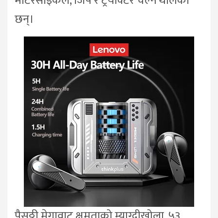
मोटरसाइकल, जिप र ट्रयाक्टर चल्न थालेका
छन्।
पैसठ्ठी मेगावाट क्षमताको म्याग्दीखोला, ५३