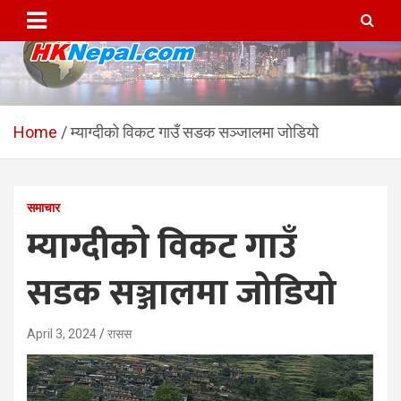
Skip
to
content
HKNepal.com – हङकङबाट
hknepal, hknepal.com, hk nepal, hk nepal com
सञ्चालित पहिलो नेपाली अनलाईन
Home
म्याग्दीको विकट गाउँ सडक सञ्जालमा जोडियो
पत्रिका
समाचार
म्याग्दीको विकट गाउँ
सडक सञ्जालमा जोडियो
April 3, 2024
रासस