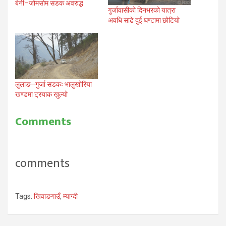
बेनी–जोमसोम सडक अवरुद्ध
गुर्जावासीको दिनभरको यात्रा
अवधि साढे दुई घण्टामा छोटियो
लुलाङ–गुर्जा सडकः भालुखोरिया
खण्डमा ट्रयाक खुल्यो
Comments
comments
Tags:
खिवाङगाउँ
,
म्याग्दी