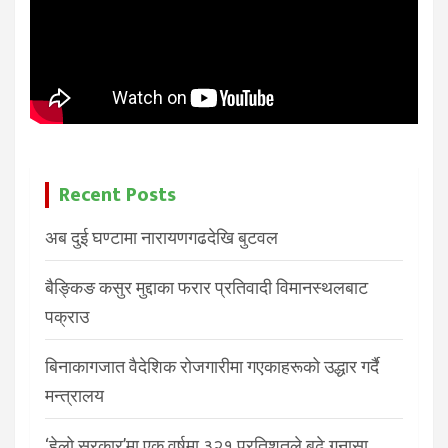
Recent Posts
अब दुई घण्टामा नारायणगढदेखि बुटवल
बैङ्किङ कसुर मुद्दाका फरार प्रतिवादी विमानस्थलबाट
पक्राउ
बिनाकागजात वैदेशिक रोजगारीमा गएकाहरूको उद्धार गर्दै
मन्त्रालय
‘हेलो सरकार’मा एक वर्षमा ३२१ प्रतिशतले बढे गुनासा,