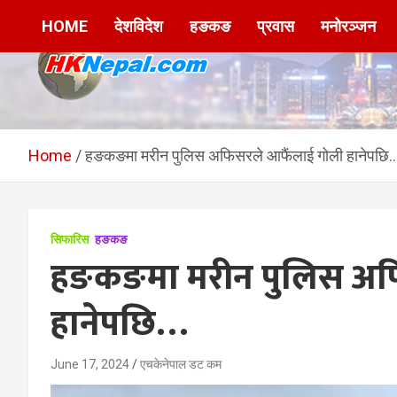
Skip
HOME
देशविदेश
हङकङ
प्रवास
मनोरञ्जन
to
content
HKNepal.com –
hknepal, hknepal.com, hk nepal, hk nepal com
हङकङबाट सञ्चालित पहिलो
Home
हङकङमा मरीन पुलिस अफिसरले आफैंलाई गोली हानेपछि
नेपाली अनलाईन पत्रिका
सिफारिस
हङकङ
हङकङमा मरीन पुलिस अफ
हानेपछि…
June 17, 2024
एचकेनेपाल डट कम