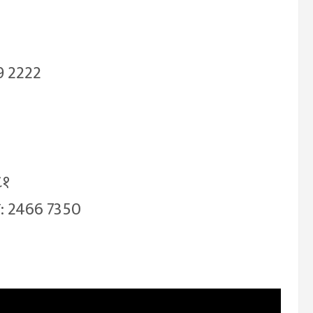
9 2222
८१
न: 2466 7350