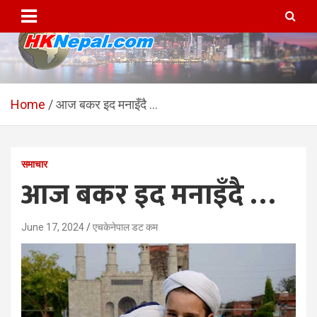
Skip
to
content
HKNepal.com – हङकङबाट
hknepal, hknepal.com, hk nepal, hk nepal com
सञ्चालित पहिलो नेपाली अनलाईन
Home
आज बकर इद मनाइँदै …
पत्रिका
समाचार
आज बकर इद मनाइँदै …
June 17, 2024
एचकेनेपाल डट कम