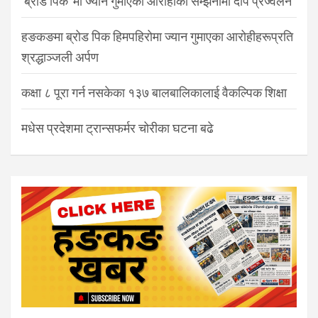
‘ब्रोड पिक’ मा ज्यान गुमाएका आरोहीको सम्झनामा दीप प्रज्वलन
हङकङमा ब्रोड पिक हिमपहिरोमा ज्यान गुमाएका आरोहीहरूप्रति
श्रद्धाञ्जली अर्पण
कक्षा ८ पूरा गर्न नसकेका १३७ बालबालिकालाई वैकल्पिक शिक्षा
मधेस प्रदेशमा ट्रान्सफर्मर चोरीका घटना बढे