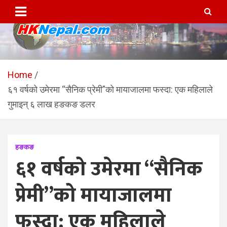
Skip
to
content
HKNepal.com – हङकङबाट
hknepal, hknepal.com, hk nepal, hk nepal com
सञ्चालित पहिलो नेपाली अनलाईन
Home
६१ वर्षको उमेरमा “सैनिक प्रेमी”को मायाजालमा फस्दा: एक महिलाले
पत्रिका
गुमाइन् ६ लाख हङकङ डलर
हङकङ
६१ वर्षको उमेरमा “सैनिक
प्रेमी”को मायाजालमा
फस्दा: एक महिलाले