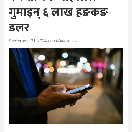
गुमाइन् ६ लाख हङकङ
डलर
September 21, 2024
एचकेनेपाल डट कम
–