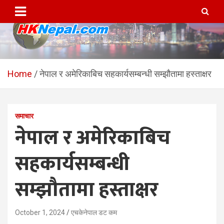
Skip
to
content
HKNepal.com – हङकङबाट
hknepal, hknepal.com, hk nepal, hk nepal com
सञ्चालित पहिलो नेपाली अनलाईन
Home
नेपाल र अमेरिकाबिच सहकार्यसम्बन्धी सम्झौतामा हस्ताक्षर
पत्रिका
समाचार
नेपाल र अमेरिकाबिच
सहकार्यसम्बन्धी
सम्झौतामा हस्ताक्षर
October 1, 2024
एचकेनेपाल डट कम