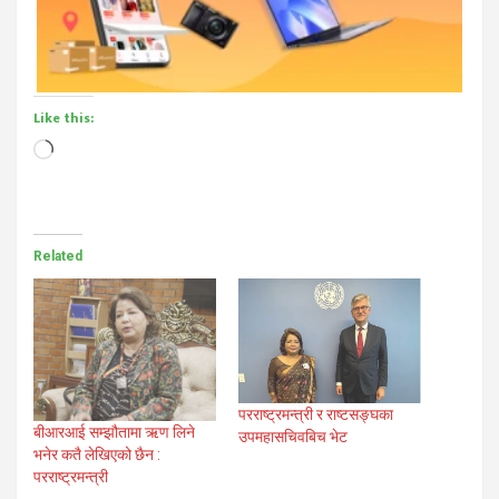
Like this:
Loading…
Related
परराष्ट्रमन्त्री र राष्टसङ्घका
बीआरआई सम्झौतामा ऋण लिने
उपमहासचिवबिच भेट
भनेर कतै लेखिएको छैन :
परराष्ट्रमन्त्री