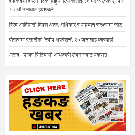
हङकङमा हल्ला गरेको निहुँमा छिमेकीलाई ३० पटक छप्काए, अनि
१५ औं तलाबाट हामफाले
विश्व आदिवासी दिवस आज, अधिकार र पहिचान संरक्षणमा जोड
पोखरामा प्रहरीको ‘स्वीप अप्रेसन’, २० जनालाई कारबाही
असद–युगका सिरियाली अधिकारी लेबनानबाट पक्राउ