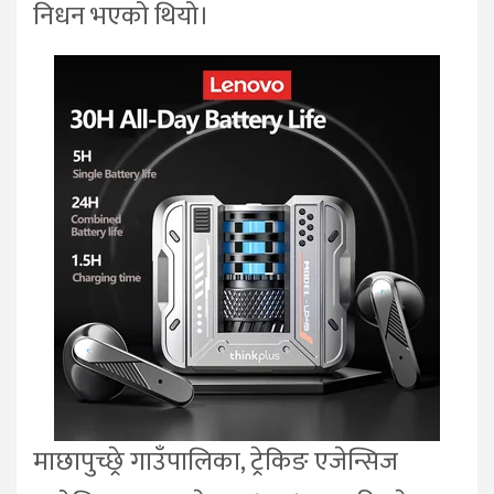
निधन भएको थियो।
माछापुच्छ्रे गाउँपालिका, ट्रेकिङ एजेन्सिज