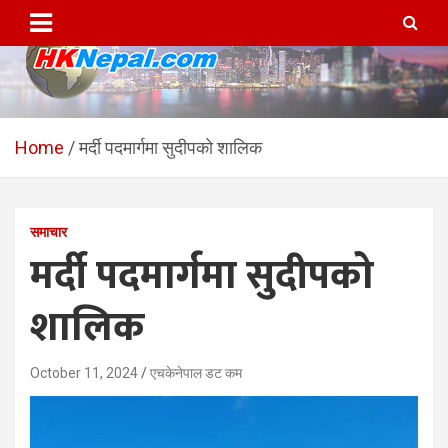
Skip
to
content
HKNepal.com – हङकङबाट
hknepal, hknepal.com, hk nepal, hk nepal com
सञ्चालित पहिलो नेपाली अनलाईन
Home
मर्दी पदमार्गमा सुदीपको शालिक
पत्रिका
समाचार
मर्दी पदमार्गमा सुदीपको
शालिक
October 11, 2024
एचकेनेपाल डट कम