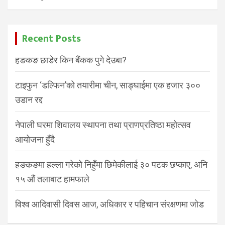
Recent Posts
हङकङ छाडेर किन बैंकक पुगे देउबा?
टाइफुन ‘डल्फिन’को तयारीमा चीन, साङ्घाईमा एक हजार ३००
उडान रद्द
नेपाली घरमा शिवालय स्थापना तथा प्राणप्रतिष्ठा महोत्सव
आयोजना हुँदै
हङकङमा हल्ला गरेको निहुँमा छिमेकीलाई ३० पटक छप्काए, अनि
१५ औं तलाबाट हामफाले
विश्व आदिवासी दिवस आज, अधिकार र पहिचान संरक्षणमा जोड