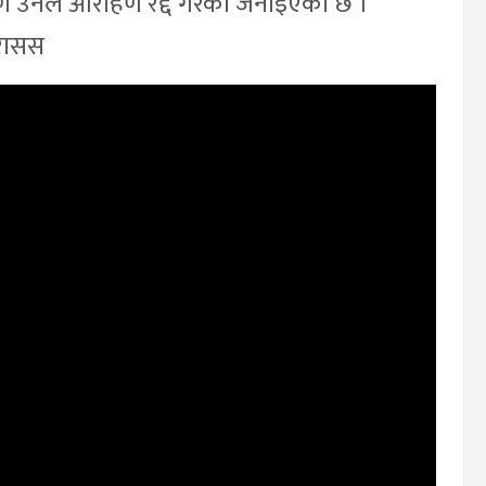
ारण उनले आरोहण रद्द गरेका जनाइएको छ ।
 रासस