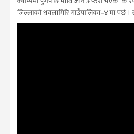
क्याम्पमा पुगेपछि माथि जान अप्ठेरो भएका क
जिल्लाको धवलागिरि गाउँपालिका–४ मा पर्छ ।