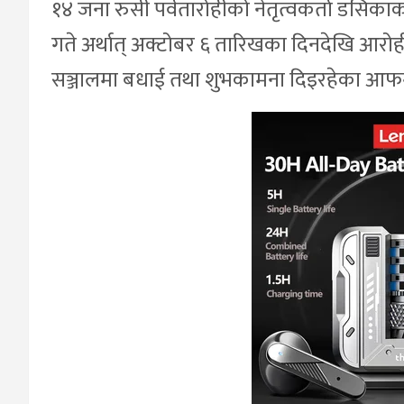
१४ जना रुसी पर्वतारोहीको नेतृत्वकर्ता डसिकाको
गते अर्थात् अक्टोबर ६ तारिखका दिनदेखि आ
सञ्जालमा बधाई तथा शुभकामना दिइरहेका आफन्त