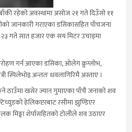
 बाँकी रहेको अवस्थामा असोज २१ गते दिउँसो ११
ागेको जानकारी गराएका डसिकासहित पाँचजना
ज २३ गते सात हजार एक सय मिटर उचाइमा
रोहण गर्न आएका डसिका, ओलेग क्रुग्लोभ,
्री स्पिलेभोइ अन्ततः धवलागिरिमै अस्ताए ।
किने ठाउँमा खसेर ज्यान गुमाएका पाँचै जनाको शव
्युडको हेलिकप्टरबाट रसीमा झुण्डिएर
ालक मिङ्मा शेर्पासहितको टोलीले शव उठाएर