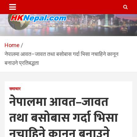
Skip
to
content
HKNepal.com – हङकङबाट
hknepal, hknepal.com, hk nepal, hk nepal com
सञ्चालित पहिलो नेपाली अनलाईन
Home
नेपालमा आवत–जावत तथा बसोबास गर्दा भिसा नचाहिने कानून
पत्रिका
बनाउने प्रतिबद्धता
समाचार
नेपालमा आवत–जावत
तथा बसोबास गर्दा भिसा
नचाहिने कानून बनाउने