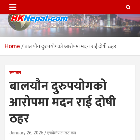
Skip
to
content
HKNepal.com – हङकङबाट
hknepal, hknepal.com, hk nepal, hk nepal com
सञ्चालित पहिलो नेपाली अनलाईन
Home
बालयौन दुरुपयोगको आरोपमा मदन राई दोषी ठहर
पत्रिका
समाचार
बालयौन दुरुपयोगको
आरोपमा मदन राई दोषी
ठहर
January 26, 2025
एचकेनेपाल डट कम