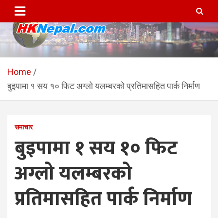
Skip
to
content
HKNepal.com – हङकङबाट
hknepal, hknepal.com, hk nepal, hk nepal com
सञ्चालित पहिलो नेपाली अनलाईन
Home
बुइपामा १ सय १० फिट अग्लो यलम्बरको प्रतिमासहित पार्क निर्माण
पत्रिका
समाचार
बुइपामा १ सय १० फिट
अग्लो यलम्बरको
प्रतिमासहित पार्क निर्माण