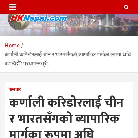
Skip
to
content
HKNepal.com – हङकङबाट
hknepal, hknepal.com, hk nepal, hk nepal com
सञ्चालित पहिलो नेपाली अनलाईन
Home
कर्णाली करिडोरलाई चीन र भारतसँगको व्यापारिक मार्गका रूपमा अघि
पत्रिका
बढाउँछौँ : प्रधानमन्त्री
समाचार
कर्णाली करिडोरलाई चीन
र भारतसँगको व्यापारिक
मार्गका रूपमा अघि