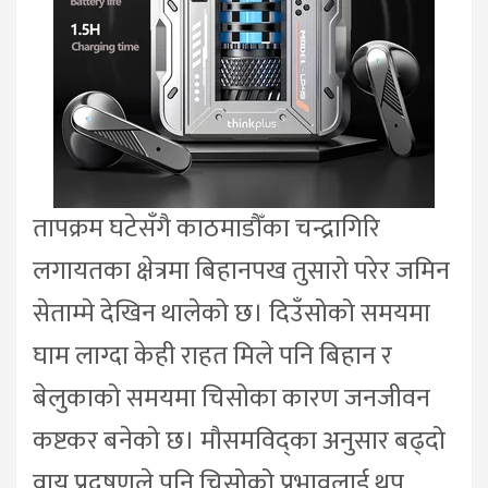
तापक्रम घटेसँगै काठमाडौँका चन्द्रागिरि
लगायतका क्षेत्रमा बिहानपख तुसारो परेर जमिन
सेताम्मे देखिन थालेको छ। दिउँसोको समयमा
घाम लाग्दा केही राहत मिले पनि बिहान र
बेलुकाको समयमा चिसोका कारण जनजीवन
कष्टकर बनेको छ। मौसमविद्का अनुसार बढ्दो
वायु प्रदूषणले पनि चिसोको प्रभावलाई थप