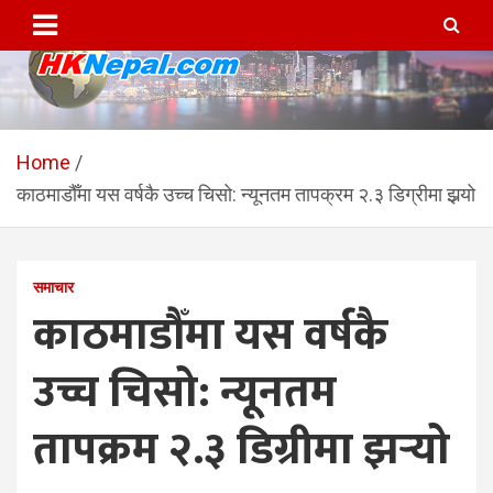
Skip
to
content
HKNepal.com – हङकङबाट
hknepal, hknepal.com, hk nepal, hk nepal com
सञ्चालित पहिलो नेपाली अनलाईन
Home
काठमाडौँमा यस वर्षकै उच्च चिसो: न्यूनतम तापक्रम २.३ डिग्रीमा झर्‍यो
पत्रिका
समाचार
काठमाडौँमा यस वर्षकै
उच्च चिसो: न्यूनतम
तापक्रम २.३ डिग्रीमा झर्‍यो