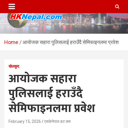
Skip
to
content
HKNepal.com – हङकङबाट
hknepal, hknepal.com, hk nepal, hk nepal com
सञ्चालित पहिलो नेपाली अनलाईन
Home
आयोजक सहारा पुलिसलाई हराउँदै सेमिफाइनलमा प्रवेश
पत्रिका
खेलकुद
आयोजक सहारा
पुलिसलाई हराउँदै
सेमिफाइनलमा प्रवेश
February 15, 2026
एचकेनेपाल डट कम