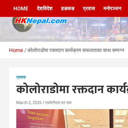
Skip
HOME
देशविदेश
हङकङ
प्रवास
मनोरञ्जन
to
content
HKNepal.com –
hknepal, hknepal.com, hk nepal, hk nepal com
हङकङबाट सञ्चालित पहिलो
Home
कोलोराडोमा रक्तदान कार्यक्रम सफलताका साथ सम्पन्न
नेपाली अनलाईन पत्रिका
प्रवास
कोलोराडोमा रक्तदान कार्
March 2, 2026
एचकेनेपाल डट कम