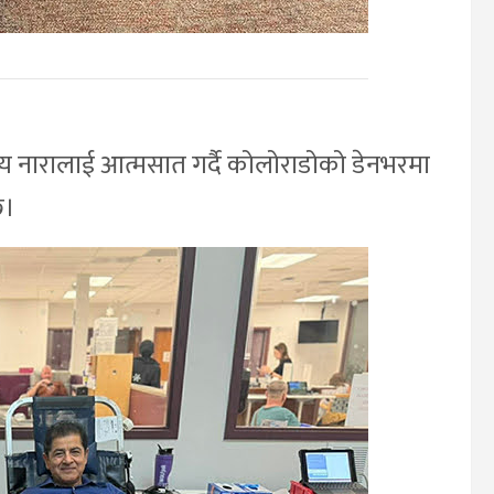
्य नारालाई आत्मसात गर्दै कोलोराडोको डेनभरमा
छ।