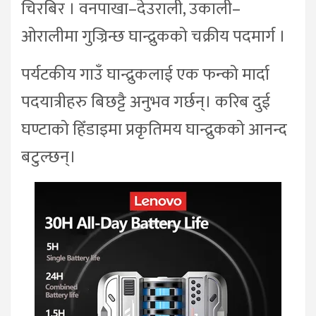
चिरबिर । वनपाखा–देउराली, उकाली–
ओरालीमा गुज्रिन्छ घान्द्रुकको चक्रीय पदमार्ग ।
पर्यटकीय गाउँ घान्द्रुकलाई एक फन्को मार्दा
पदयात्रीहरु बिछट्टै अनुभव गर्छन्। करिब दुई
घण्टाको हिँडाइमा प्रकृतिमय घान्द्रुकको आनन्द
बटुल्छन्।