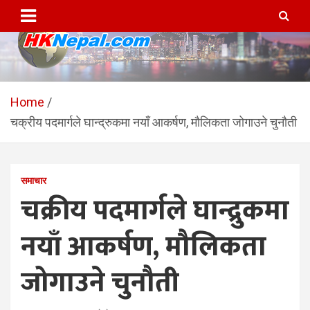
Skip
to
content
HKNepal.com – हङकङबाट
hknepal, hknepal.com, hk nepal, hk nepal com
सञ्चालित पहिलो नेपाली अनलाईन
Home
चक्रीय पदमार्गले घान्द्रुकमा नयाँ आकर्षण, मौलिकता जोगाउने चुनौती
पत्रिका
समाचार
चक्रीय पदमार्गले घान्द्रुकमा
नयाँ आकर्षण, मौलिकता
जोगाउने चुनौती