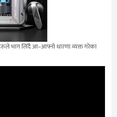
ले भाग लिँदै आ–आफ्नो धारणा व्यक्त गरेका