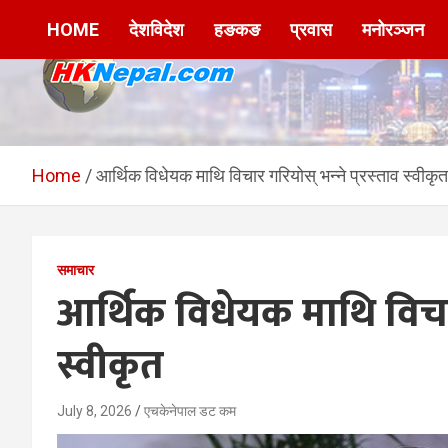
Skip
HOME
देशविदेश
हङकङ
प्रवास
मनोरञ्जन
to
content
HKNepal.com –
hknepal, hknepal.com, hk nepal, hk nepal com
हङकङबाट सञ्चालित पहिलो
Home
आर्थिक विधेयक माथि विचार गरियोस् भन्ने प्रस्ताव स्वीकृत
नेपाली अनलाईन पत्रिका
समाचार
आर्थिक विधेयक माथि विचार 
स्वीकृत
July 8, 2026
एचकेनेपाल डट कम