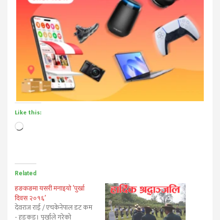
Like this:
Loading…
Related
हङकङमा यसरी मनाइयो ‘पुर्खा
दिवस २०१६’
देवराज राई / एचकेनेपाल डट कम
- हङकङ। पुर्खाले गरेको