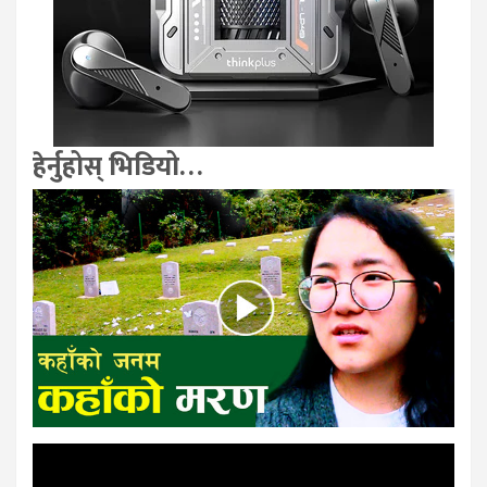
हेर्नुहोस् भिडियो…