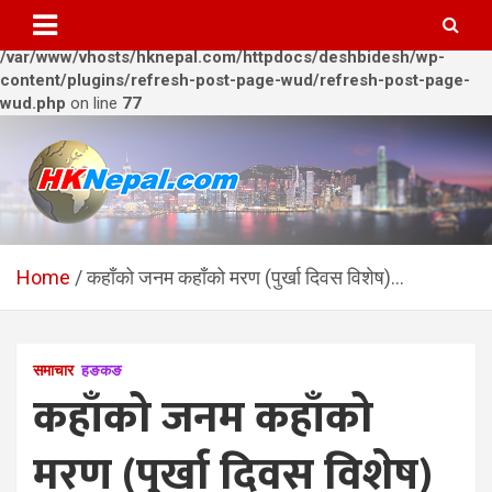
Warning
: Trying to access array offset on value of type bool in
/var/www/vhosts/hknepal.com/httpdocs/deshbidesh/wp-
content/plugins/refresh-post-page-wud/refresh-post-page-
wud.php
on line
77
Skip
to
content
HKNepal.com – हङकङबाट
hknepal, hknepal.com, hk nepal, hk nepal com
सञ्चालित पहिलो नेपाली अनलाईन
Home
कहाँको जनम कहाँको मरण (पुर्खा दिवस विशेष)…
पत्रिका
समाचार
हङकङ
कहाँको जनम कहाँको
मरण (पुर्खा दिवस विशेष)