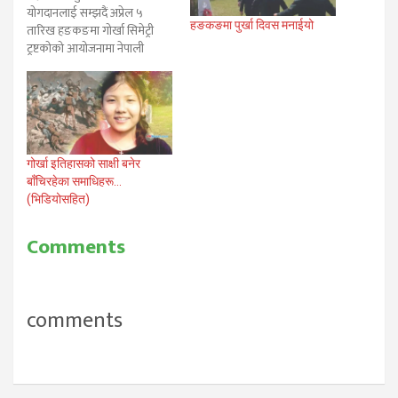
योगदानलाई सम्झदैं अप्रेल ५
हङकङमा पुर्खा दिवस मनाईयो
तारिख हङकङमा गोर्खा सिमेट्री
ट्रष्टकोको आयोजनामा नेपाली
अल्पसंख्यक समुदाय एवं स्थानीय
चिनियाहरुको सहभागितामा
सानटिनस्थित गोर्खा सिमेट्री
पुर्खादिवस २०१६ सम्पन्न भएको छ।
गएको वर्षहरु जस्तै व्यवस्थित
रुपमा आयोजित कार्यक्रममा
गोर्खा इतिहासको साक्षी बनेर
अस्थायी रुपमा निर्माण गरिएको
बाँचिरहेका समाधिहरू…
स्तम्भमा पुष्प गुच्छा अर्पण…
(भिडियोसहित)
Comments
comments