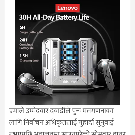
एमाले उम्मेदवार दवाडीले पुनः मतगणनाका
लागि निर्वाचन अधिकृतलाई गुहार्दा सुनुवाई
नभएपछि अदालतमा आउनुपरेको सोमबार दायर