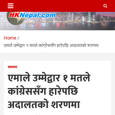
Skip
to
content
HKNepal.com – हङकङबाट
hknepal, hknepal.com, hk nepal, hk nepal com
सञ्चालित पहिलो नेपाली अनलाईन
Home
एमाले उम्मेद्वार १ मतले कांग्रेससँग हारेपछि अदालतको शरणमा
पत्रिका
समाचार
एमाले उम्मेद्वार १ मतले
कांग्रेससँग हारेपछि
अदालतको शरणमा