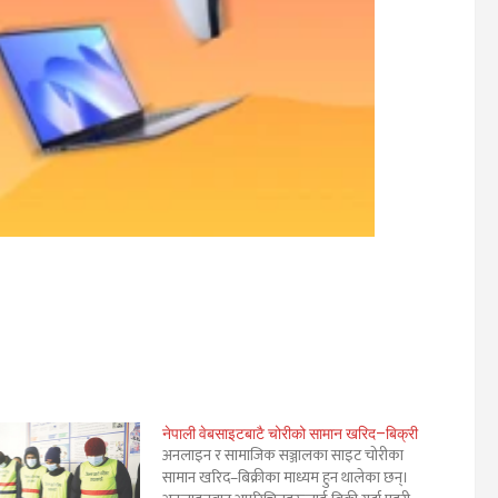
नेपाली वेबसाइटबाटै चोरीको सामान खरिद–बिक्री
अनलाइन र सामाजिक सञ्जालका साइट चोरीका
सामान खरिद–बिक्रीका माध्यम हुन थालेका छन्।