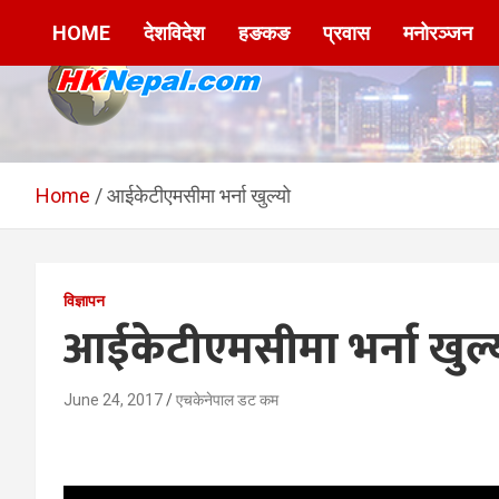
Skip
HOME
देशविदेश
हङकङ
प्रवास
मनोरञ्जन
to
content
HKNepal.com –
hknepal, hknepal.com, hk nepal, hk nepal com
हङकङबाट सञ्चालित पहिलो
Home
आईकेटीएमसीमा भर्ना खुल्यो
नेपाली अनलाईन पत्रिका
विज्ञापन
आईकेटीएमसीमा भर्ना खुल्
June 24, 2017
एचकेनेपाल डट कम