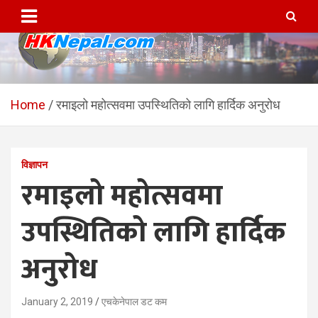
Skip
to
content
HKNepal.com – हङकङबाट
hknepal, hknepal.com, hk nepal, hk nepal com
सञ्चालित पहिलो नेपाली अनलाईन
Home
रमाइलो महोत्सवमा उपस्थितिको लागि हार्दिक अनुरोध
पत्रिका
विज्ञापन
रमाइलो महोत्सवमा
उपस्थितिको लागि हार्दिक
अनुरोध
January 2, 2019
एचकेनेपाल डट कम