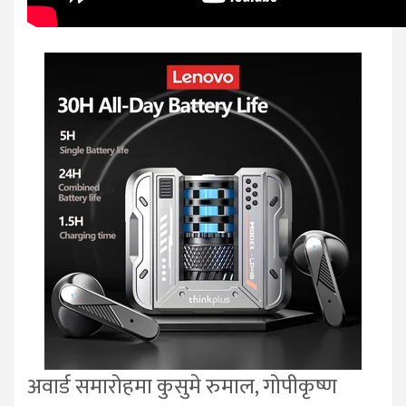
अवार्ड समारोहमा कुसुमे रुमाल, गोपीकृष्ण