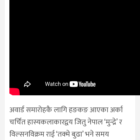
अवार्ड समारोहकै लागि हङकङ आएका अर्का
चर्चित हास्यकलाकारद्वय जितु नेपाल ‘मुन्द्रे’ र
विल्सनविक्रम राई ‘तक्मे बुढा’ भने समय