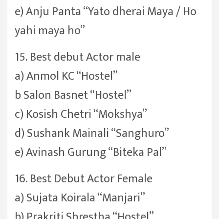
e) Anju Panta “Yato dherai Maya / Ho
yahi maya ho”
15. Best debut Actor male
a) Anmol KC “Hostel”
b Salon Basnet “Hostel”
c) Kosish Chetri “Mokshya”
d) Sushank Mainali “Sanghuro”
e) Avinash Gurung “Biteka Pal”
16. Best Debut Actor Female
a) Sujata Koirala “Manjari”
b) Prakriti Shrestha “Hostel”