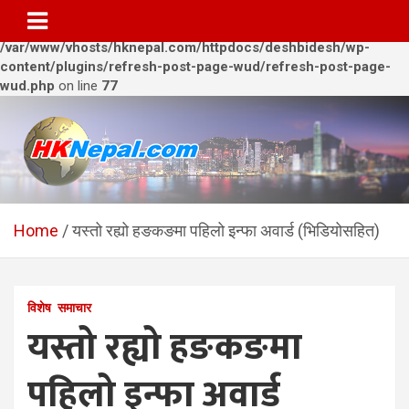
Warning
: Trying to access array offset on value of type bool in
/var/www/vhosts/hknepal.com/httpdocs/deshbidesh/wp-
content/plugins/refresh-post-page-wud/refresh-post-page-
wud.php
on line
77
Skip
to
content
HKNepal.com – हङकङबाट
hknepal, hknepal.com, hk nepal, hk nepal com
सञ्चालित पहिलो नेपाली अनलाईन
Home
यस्तो रह्यो हङकङमा पहिलो इन्फा अवार्ड (भिडियोसहित)
पत्रिका
विशेष
समाचार
यस्तो रह्यो हङकङमा
पहिलो इन्फा अवार्ड