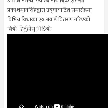
उपप्रधानमन्त्री एवं स्थानीय बिकाशमन्त्री
प्रकाशमानसिंहद्वारा उद्घाघाटित समारोहमा
विभिन्न विधाका २० अवार्ड वितरण गरिएको
थियो। हेर्नुहोस् भिडियोः