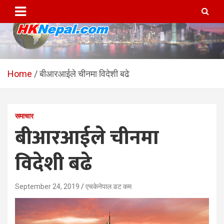
Skip
to
content
HKNepal.com – हङकङबाट
hknepal, hknepal.com, hk nepal, hk nepal com
सञ्चालित पहिलो नेपाली अनलाईन
Home
बीआरआईले चीनमा विदेशी बढे
पत्रिका
समाचार
बीआरआईले चीनमा
विदेशी बढे
September 24, 2019
एचकेनेपाल डट कम