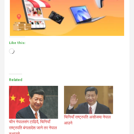
Like this:
Loading…
Related
चिनियाँ राष्ट्रपति असोजमा नेपाल
चीन नेपालसंग टाढिदै, चिनियाँ
आउने
राष्ट्रपति बंगलादेश जाने तर नेपाल
नआउने…