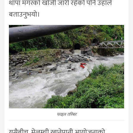
थापा मगरको खोजी जारी रहेको पनि उहाँले
बताउनुभयो।
फाइल तस्बिर
यसैबीच, मेलम्ची खानेपानी आयोजनाको