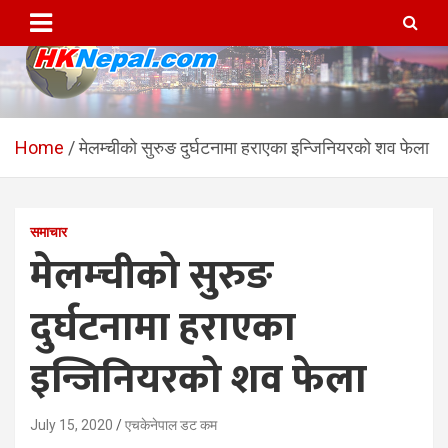
Skip
to
content
HKNepal.com – हङकङबाट
hknepal, hknepal.com, hk nepal, hk nepal com
सञ्चालित पहिलो नेपाली अनलाईन
Home
मेलम्चीको सुरुङ दुर्घटनामा हराएका इन्जिनियरको शव फेला
पत्रिका
समाचार
मेलम्चीको सुरुङ
दुर्घटनामा हराएका
इन्जिनियरको शव फेला
July 15, 2020
एचकेनेपाल डट कम