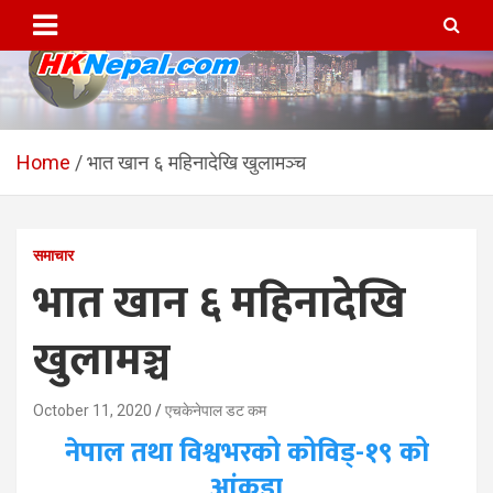
Skip
to
content
HKNepal.com – हङकङबाट
hknepal, hknepal.com, hk nepal, hk nepal com
सञ्चालित पहिलो नेपाली अनलाईन
Home
भात खान ६ महिनादेखि खुलामञ्च
पत्रिका
समाचार
भात खान ६ महिनादेखि
खुलामञ्च
October 11, 2020
एचकेनेपाल डट कम
नेपाल तथा विश्वभरको कोविड्-१९ को
आंकडा