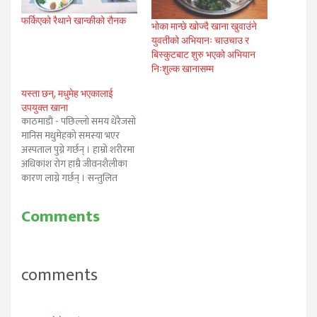
फर्किएको रैथाने खान्कीको रौनक
भोका मान्छे खोज्दै खाना खुवाउंने
युवतीको अभियानः चाउचाउ र
बिस्कुटबाट शुरु भएको अभियान
निःशुल्क खानासम्म
यस्ता छन्, मधुमेह भएकालाई
उपयुक्त खाना
काठमाडाैं - पछिल्लो समय धेरैजसो
मानिस मधुमेहको समस्या भएर
अस्पताल पुग्ने गर्छन् । हाम्रो शरीरमा
अधिकांश रोग हाम्रै जीवनशैलीका
कारण लाग्ने गर्छन् । सन्तुलित
खानपान, नियमित व्यायाम गरेको
खण्डमा मधुमेहबाट बच्न सकिन्छ।
Comments
मधुमेह रोग लागेकाले खानेकुरामा
अत्यन्तै ध्यान दिनुपर्छ । मधुमेह
लागेकाले खानामा ध्यान दियो भने
बिस्तारै यो नियन्त्रण हुँदै…
comments