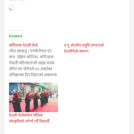
Loading…
Related
कोरियामा देउसी भैलो
द.पू. क्षेत्रीय तमुधिं लण्डनको
रमेश खावाजु / एचकेनेपाल डट
देउसीभैलो सम्पन्न
कम- दक्षिण कोरिया। कोरियामा
नेपाली महिलाहरुको साझा संस्था
वोमेन फर वोमेनले २५ अक्टोबर
शनिबारका दिन तिहारको अवसरमा
देउसीभैलो कार्यक्रम सफलताका
साथ सम्पन्न गरेको छ। कोरियाको
राजधानी सउलको दोङदेमुनमा
बेलुकी ८ बजे देउसी भैलो कार्यक्रम
सुरु गरिएको थियो। देउसीभैलो
कार्यक्रमका महिला टोलीहरु
देउसी भैलोमार्फत मौलिक
दोङ्देमुनका धेरै जसो नेपाली…
संस्कृतिको जगेर्ना गर्दै विद्यार्थी