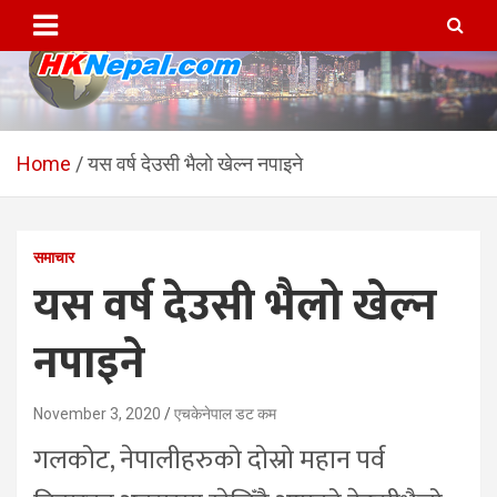
Skip
to
content
HKNepal.com – हङकङबाट
hknepal, hknepal.com, hk nepal, hk nepal com
सञ्चालित पहिलो नेपाली अनलाईन
Home
यस वर्ष देउसी भैलो खेल्न नपाइने
पत्रिका
समाचार
यस वर्ष देउसी भैलो खेल्न
नपाइने
November 3, 2020
एचकेनेपाल डट कम
गलकोट, नेपालीहरुको दोस्रो महान पर्व