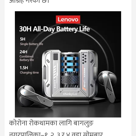
आग्रह गरेको छ।
कोरोना रोकथामका लागि बागलुङ
नगरपालिका–१, २, ३ र ४ वडा सोमबार