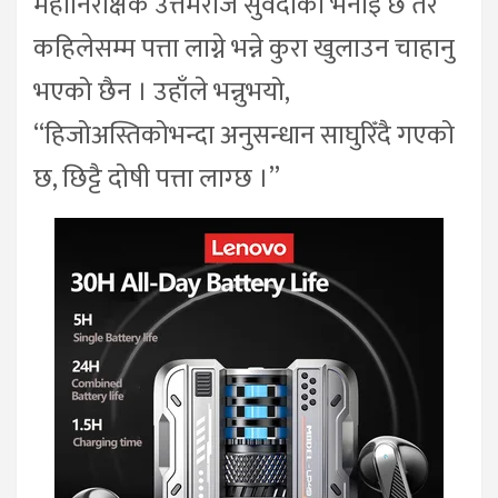
महानिरीक्षक उत्तमराज सुवेदीको भनाइ छ तर
कहिलेसम्म पत्ता लाग्ने भन्ने कुरा खुलाउन चाहानु
भएको छैन । उहाँले भन्नुभयो,
“हिजोअस्तिकोभन्दा अनुसन्धान साघुरिँदै गएको
छ, छिट्टै दोषी पत्ता लाग्छ ।”