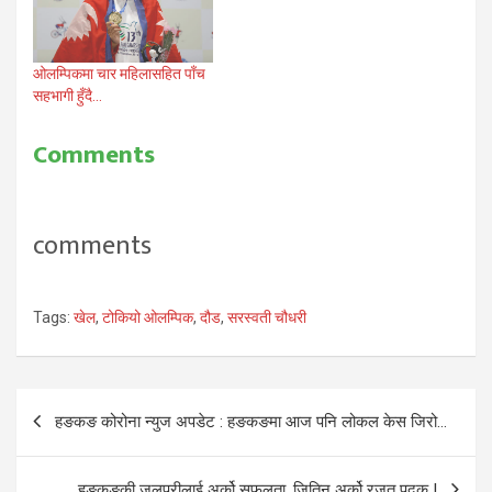
ओलम्पिकमा चार महिलासहित पाँच
सहभागी हुँदै…
Comments
comments
Tags:
खेल
,
टोकियो ओलम्पिक
,
दौड
,
सरस्वती चौधरी
Post
हङकङ कोरोना न्युज अपडेट : हङकङमा आज पनि लोकल केस जिरो…
navigation
हङकङकी जलपरीलाई अर्को सफलता, जितिन् अर्को रजत पदक !