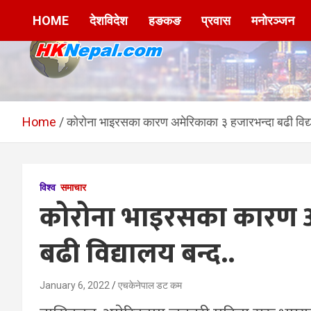
Skip
HOME
देशविदेश
हङकङ
प्रवास
मनोरञ्जन
to
content
HKNepal.com –
hknepal, hknepal.com, hk nepal, hk nepal com
हङकङबाट सञ्चालित पहिलो
Home
कोरोना भाइरसका कारण अमेरिकाका ३ हजारभन्दा बढी विद्य
नेपाली अनलाईन पत्रिका
विश्व
समाचार
कोरोना भाइरसका कारण अ
बढी विद्यालय बन्द..
January 6, 2022
एचकेनेपाल डट कम