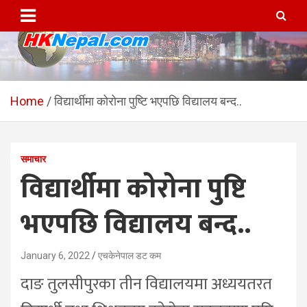
Skip
to
content
HKNepal.com – हङकङबाट
hknepal, hknepal.com, hk nepal, hk nepal com
सञ्चालित पहिलो नेपाली अनलाईन
Home
विद्यार्थीमा कोरोना पुष्टि भएपछि विद्यालय बन्द..
पत्रिका
समाचार
विद्यार्थीमा कोरोना पुष्टि
भएपछि विद्यालय बन्द..
January 6, 2022
एचकेनेपाल डट कम
दाङ तुलसीपुरका तीन विद्यालयमा अध्ययतरत