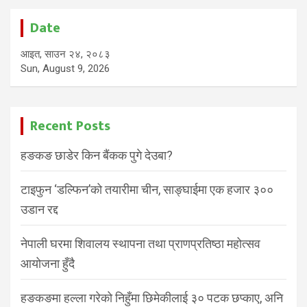
Date
आइत, साउन २४, २०८३
Sun, August 9, 2026
Recent Posts
हङकङ छाडेर किन बैंकक पुगे देउबा?
टाइफुन ‘डल्फिन’को तयारीमा चीन, साङ्घाईमा एक हजार ३००
उडान रद्द
नेपाली घरमा शिवालय स्थापना तथा प्राणप्रतिष्ठा महोत्सव
आयोजना हुँदै
हङकङमा हल्ला गरेको निहुँमा छिमेकीलाई ३० पटक छप्काए, अनि