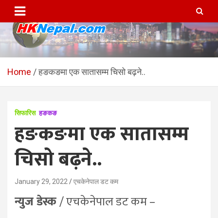
Skip
to
content
HKNepal.com – हङकङबाट
hknepal, hknepal.com, hk nepal, hk nepal com
सञ्चालित पहिलो नेपाली अनलाईन
Home
हङकङमा एक सातासम्म चिसो बढ़ने..
पत्रिका
सिफारिस
हङकङ
हङकङमा एक सातासम्म
चिसो बढ़ने..
January 29, 2022
एचकेनेपाल डट कम
न्युज डेस्क
/ एचकेनेपाल डट कम –