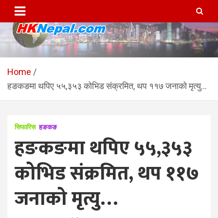
Skip
to
content
HKNepal.com – हङकङबाट
hknepal, hknepal.com, hk nepal, hk nepal com
सञ्चालित पहिलो नेपाली अनलाईन
Home
हङकङमा थपिए ५५,३५३ कोभिड संक्रमित, थप ११७ जनाको मृत्यु…
पत्रिका
सिफारिस
हङकङ
हङकङमा थपिए ५५,३५३
कोभिड संक्रमित, थप ११७
जनाको मृत्यु…