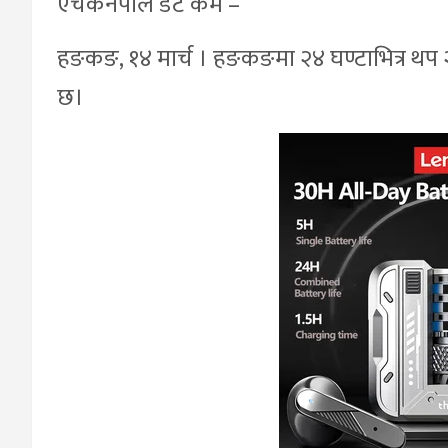
एचकेनेपाल डट कम –
हङकङ, १४ मार्च । हङकङमा २४ घण्टाभित्र थप २
छ।