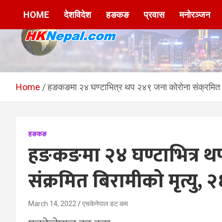
Skip
HOME
देशविदेश
हङकङ
प्रवास
मनोरञ्जन
to
content
HKNepal.com –
hknepal, hknepal.com, hk nepal, hk nepal com
हङकङबाट सञ्चालित पहिलो
Home
हङकङमा २४ घण्टाभित्र थप २४९ जना कोरोना संक्रमित बि
नेपाली अनलाईन पत्रिका
हङकङ
हङकङमा २४ घण्टाभित्र थ
संक्रमित बिरामीको मृत्यु,
March 14, 2022
एचकेनेपाल डट कम